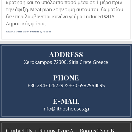
κράτηση και το υπόλοιπο ποσό μέσα σε 1 μέρα πριν
την άφιξη. Meal plan Στην τιμή αυτού του δωματίου
δεν περιλαμβάνεται κανένα γεύμα. Included ΦΠΑ
Δημοτικός φόρος
FaLang translation system by Faboba
ADDRESS
Xerokampos 72300, Sitia Crete Greece
PHONE
+30 2843026729 & +30 6982954095
E-MAIL
info@lithoshouses.gr
Contact Us
Rooms Type A
Rooms Type B